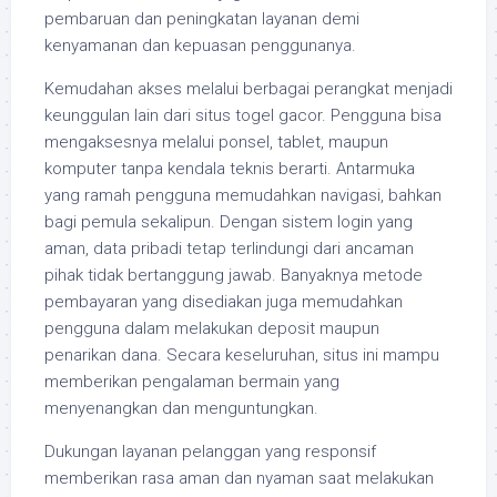
pembaruan dan peningkatan layanan demi
kenyamanan dan kepuasan penggunanya.
Kemudahan akses melalui berbagai perangkat menjadi
keunggulan lain dari situs togel gacor. Pengguna bisa
mengaksesnya melalui ponsel, tablet, maupun
komputer tanpa kendala teknis berarti. Antarmuka
yang ramah pengguna memudahkan navigasi, bahkan
bagi pemula sekalipun. Dengan sistem login yang
aman, data pribadi tetap terlindungi dari ancaman
pihak tidak bertanggung jawab. Banyaknya metode
pembayaran yang disediakan juga memudahkan
pengguna dalam melakukan deposit maupun
penarikan dana. Secara keseluruhan, situs ini mampu
memberikan pengalaman bermain yang
menyenangkan dan menguntungkan.
Dukungan layanan pelanggan yang responsif
memberikan rasa aman dan nyaman saat melakukan