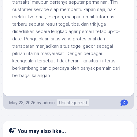
transaksi maupun bertanya seputar permainan. Tim
customer service siap membantu kapan saja, baik
melalui live chat, telepon, maupun email. Informasi
terbaru seputar result togel, tips, dan trik juga
disediakan secara lengkap agar pemain tetap up-to-
date. Pengelolaan situs yang profesional dan
transparan menjadikan situs togel gacor sebagai
pilihan utama masyarakat. Dengan berbagai
keunggulan tersebut, tidak heran jika situs ini terus
berkembang dan dipercaya oleh banyak pemain dari
berbagai kalangan.
May 23, 2026
by
admin
Uncategorized
0
You may also like...