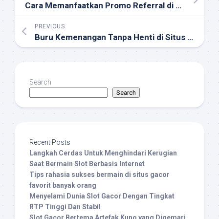
Cara Memanfaatkan Promo Referral di Situs Togel Gacor
PREVIOUS
Buru Kemenangan Tanpa Henti di Situs Toto Slot dengan RTP Slot Gacor Tinggi
Search
Search
Recent Posts
Langkah Cerdas Untuk Menghindari Kerugian
Saat Bermain Slot Berbasis Internet
Tips rahasia sukses bermain di situs gacor
favorit banyak orang
Menyelami Dunia Slot Gacor Dengan Tingkat
RTP Tinggi Dan Stabil
Slot Gacor Bertema Artefak Kuno yang Digemari