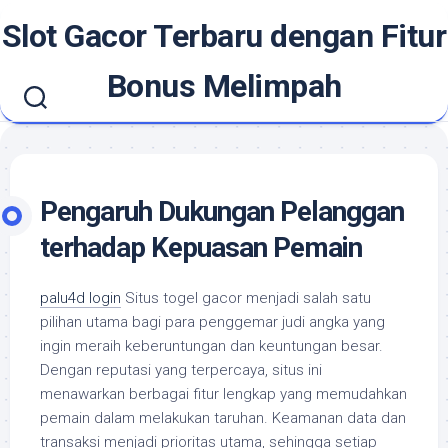
Skip
Slot Gacor Terbaru dengan Fitur
to
content
Bonus Melimpah
Pengaruh Dukungan Pelanggan
terhadap Kepuasan Pemain
palu4d login
Situs togel gacor menjadi salah satu
pilihan utama bagi para penggemar judi angka yang
ingin meraih keberuntungan dan keuntungan besar.
Dengan reputasi yang terpercaya, situs ini
menawarkan berbagai fitur lengkap yang memudahkan
pemain dalam melakukan taruhan. Keamanan data dan
transaksi menjadi prioritas utama, sehingga setiap