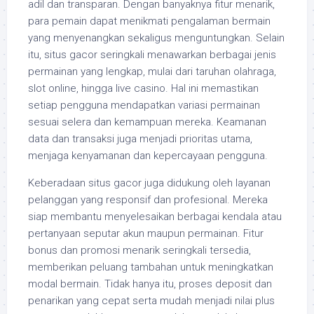
adil dan transparan. Dengan banyaknya fitur menarik,
para pemain dapat menikmati pengalaman bermain
yang menyenangkan sekaligus menguntungkan. Selain
itu, situs gacor seringkali menawarkan berbagai jenis
permainan yang lengkap, mulai dari taruhan olahraga,
slot online, hingga live casino. Hal ini memastikan
setiap pengguna mendapatkan variasi permainan
sesuai selera dan kemampuan mereka. Keamanan
data dan transaksi juga menjadi prioritas utama,
menjaga kenyamanan dan kepercayaan pengguna.
Keberadaan situs gacor juga didukung oleh layanan
pelanggan yang responsif dan profesional. Mereka
siap membantu menyelesaikan berbagai kendala atau
pertanyaan seputar akun maupun permainan. Fitur
bonus dan promosi menarik seringkali tersedia,
memberikan peluang tambahan untuk meningkatkan
modal bermain. Tidak hanya itu, proses deposit dan
penarikan yang cepat serta mudah menjadi nilai plus