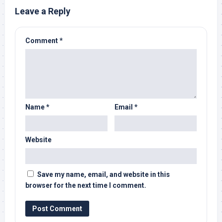
Leave a Reply
Comment
*
Name
*
Email
*
Website
Save my name, email, and website in this
browser for the next time I comment.