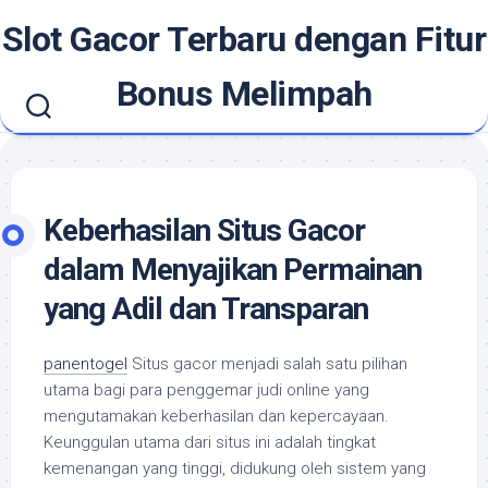
Skip
Slot Gacor Terbaru dengan Fitur
to
content
Bonus Melimpah
Keberhasilan Situs Gacor
dalam Menyajikan Permainan
yang Adil dan Transparan
panentogel
Situs gacor menjadi salah satu pilihan
utama bagi para penggemar judi online yang
mengutamakan keberhasilan dan kepercayaan.
Keunggulan utama dari situs ini adalah tingkat
kemenangan yang tinggi, didukung oleh sistem yang