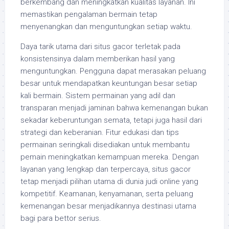
berkembang dan meningkatkan kualitas layanan. Ini
memastikan pengalaman bermain tetap
menyenangkan dan menguntungkan setiap waktu.
Daya tarik utama dari situs gacor terletak pada
konsistensinya dalam memberikan hasil yang
menguntungkan. Pengguna dapat merasakan peluang
besar untuk mendapatkan keuntungan besar setiap
kali bermain. Sistem permainan yang adil dan
transparan menjadi jaminan bahwa kemenangan bukan
sekadar keberuntungan semata, tetapi juga hasil dari
strategi dan keberanian. Fitur edukasi dan tips
permainan seringkali disediakan untuk membantu
pemain meningkatkan kemampuan mereka. Dengan
layanan yang lengkap dan terpercaya, situs gacor
tetap menjadi pilihan utama di dunia judi online yang
kompetitif. Keamanan, kenyamanan, serta peluang
kemenangan besar menjadikannya destinasi utama
bagi para bettor serius.