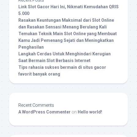
Recent Posts
Link Slot Gacor Hari Ini, Nikmati Kemudahan QRIS
5.000
Rasakan Keuntungan Maksimal dari Slot Online
dan Rasakan Sensasi Menang Berulang Kali
Temukan Teknik Main Slot Online yang Membuat
Kamu Jadi Pemenang Sejati dan Meningkatkan
Penghasilan
Langkah Cerdas Untuk Menghindari Kerugian
Saat Bermain Slot Berbasis Internet
Tips rahasia sukses bermain di situs gacor
favorit banyak orang
Recent Comments
A WordPress Commenter
on
Hello world!