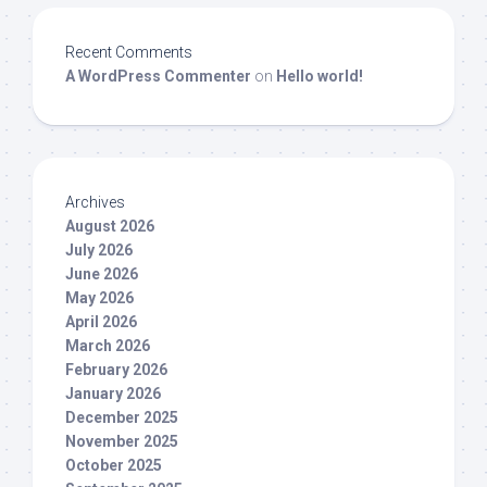
Recent Comments
A WordPress Commenter
on
Hello world!
Archives
August 2026
July 2026
June 2026
May 2026
April 2026
March 2026
February 2026
January 2026
December 2025
November 2025
October 2025