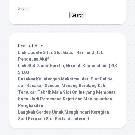
Search
Search
Recent Posts
Link Update Situs Slot Gacor Hari Ini Untuk
Pengguna Aktif
Link Slot Gacor Hari Ini, Nikmati Kemudahan QRIS
5.000
Rasakan Keuntungan Maksimal dari Slot Online
dan Rasakan Sensasi Menang Berulang Kali
Temukan Teknik Main Slot Online yang Membuat
Kamu Jadi Pemenang Sejati dan Meningkatkan
Penghasilan
Langkah Cerdas Untuk Menghindari Kerugian
Saat Bermain Slot Berbasis Internet