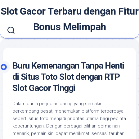
Skip
Slot Gacor Terbaru dengan Fitur
to
content
Bonus Melimpah
Buru Kemenangan Tanpa Henti
di Situs Toto Slot dengan RTP
Slot Gacor Tinggi
Dalam dunia perjudian daring yang semakin
berkembang pesat, menemukan platform terpercaya
seperti situs toto menjadi prioritas utama bagi pecinta
keberuntungan. Dengan berbagai pilihan permainan
menarik, pemain kini dapat menikmati sensasi taruhan