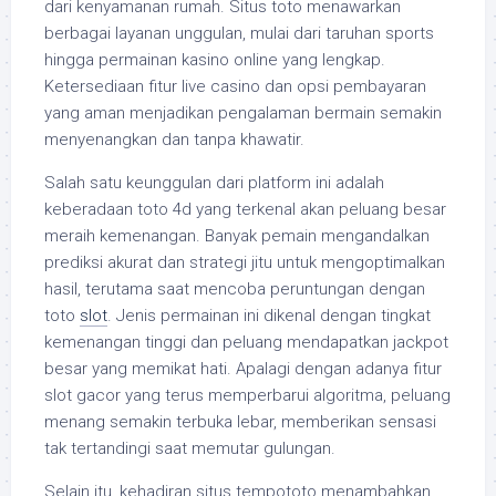
dari kenyamanan rumah. Situs toto menawarkan
berbagai layanan unggulan, mulai dari taruhan sports
hingga permainan kasino online yang lengkap.
Ketersediaan fitur live casino dan opsi pembayaran
yang aman menjadikan pengalaman bermain semakin
menyenangkan dan tanpa khawatir.
Salah satu keunggulan dari platform ini adalah
keberadaan toto 4d yang terkenal akan peluang besar
meraih kemenangan. Banyak pemain mengandalkan
prediksi akurat dan strategi jitu untuk mengoptimalkan
hasil, terutama saat mencoba peruntungan dengan
toto
slot
. Jenis permainan ini dikenal dengan tingkat
kemenangan tinggi dan peluang mendapatkan jackpot
besar yang memikat hati. Apalagi dengan adanya fitur
slot gacor yang terus memperbarui algoritma, peluang
menang semakin terbuka lebar, memberikan sensasi
tak tertandingi saat memutar gulungan.
Selain itu, kehadiran situs tempototo menambahkan