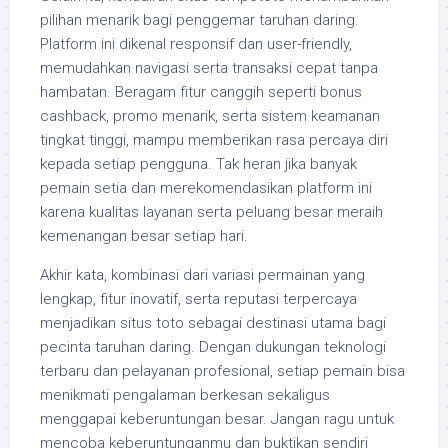
pilihan menarik bagi penggemar taruhan daring.
Platform ini dikenal responsif dan user-friendly,
memudahkan navigasi serta transaksi cepat tanpa
hambatan. Beragam fitur canggih seperti bonus
cashback, promo menarik, serta sistem keamanan
tingkat tinggi, mampu memberikan rasa percaya diri
kepada setiap pengguna. Tak heran jika banyak
pemain setia dan merekomendasikan platform ini
karena kualitas layanan serta peluang besar meraih
kemenangan besar setiap hari.
Akhir kata, kombinasi dari variasi permainan yang
lengkap, fitur inovatif, serta reputasi terpercaya
menjadikan situs toto sebagai destinasi utama bagi
pecinta taruhan daring. Dengan dukungan teknologi
terbaru dan pelayanan profesional, setiap pemain bisa
menikmati pengalaman berkesan sekaligus
menggapai keberuntungan besar. Jangan ragu untuk
mencoba keberuntunganmu dan buktikan sendiri