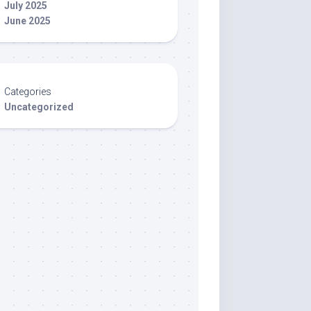
July 2025
June 2025
Categories
Uncategorized