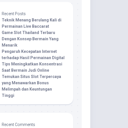
Recent Posts
Teknik Menang Berulang Kali di
Permainan Live Baccarat
Game Slot Thailand Terbaru
Dengan Konsep Bermain Yang
Menarik
Pengaruh Kecepatan Internet
terhadap Hasil Permainan Digital
Tips Meningkatkan Konsentrasi
Saat Bermain Judi Online
Temukan Situs Slot Terpercaya
yang Menawarkan Bonus
Melimpah dan Keuntungan
Tinggi
Recent Comments