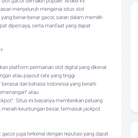
slot gacor semakin populer. Artikel ini
asan menyeluruh mengenai situs slot
us yang benar-benar gacor, saran dalam memilih
apat dipercaya, serta manfaat yang dapat
r?
kan platform permainan slot digital yang dikenal
ngan atau payout rate yang tinggi
r” berasal dari bahasa Indonesia yang berarti
emenangan” atau
ckpot”. Situs ini biasanya memberikan peluang
k meraih keuntungan besar, termasuk jackpot
ot gacor juga terkenal dengan reputasi yang dapat