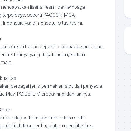
 mendapatkan lisensi resmi dari lembaga
ng terpercaya, seperti PAGCOR, MGA,
h Indonesia yang mengatur situs resmi.
h
 menawarkan bonus deposit, cashback, spin gratis,
enarik lainnya yang dapat meningkatkan
emain.
kualitas
akan berbagai jenis permainan slot dari penyedia
ic Play, PG Soft, Microgaming, dan lainnya.
 Aman
ukan deposit dan penarikan dana serta
a adalah faktor penting dalam memilih situs