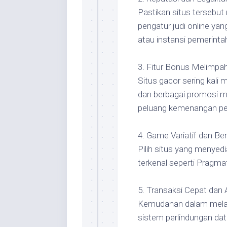
Pastikan situs tersebut
pengatur judi online ya
atau instansi pemerinta
3. Fitur Bonus Melimpa
Situs gacor sering kali
dan berbagai promosi m
peluang kemenangan p
4. Game Variatif dan Ber
Pilih situs yang menyedi
terkenal seperti Pragmat
5. Transaksi Cepat dan
Kemudahan dalam melak
sistem perlindungan dat