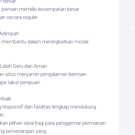
h Besar
, pemain memiliki kesempatan besar
n secara reguler.
Melimpah
ak membantu dalam meningkatkan modal
Lebih Seru dan Aman
n situs menjamin pengalaman bermain
pa takut penipuan.
erbaik
 responsif dan fasilitas lengkap mendukung
n.
kan pilihan ideal bagi para penggemar permainan
uang kemenangan yang