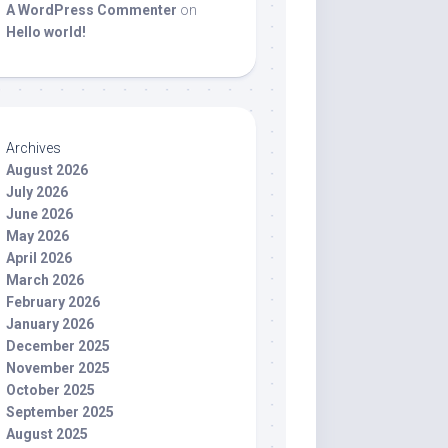
A WordPress Commenter
on
Hello world!
Archives
August 2026
July 2026
June 2026
May 2026
April 2026
March 2026
February 2026
January 2026
December 2025
November 2025
October 2025
September 2025
August 2025