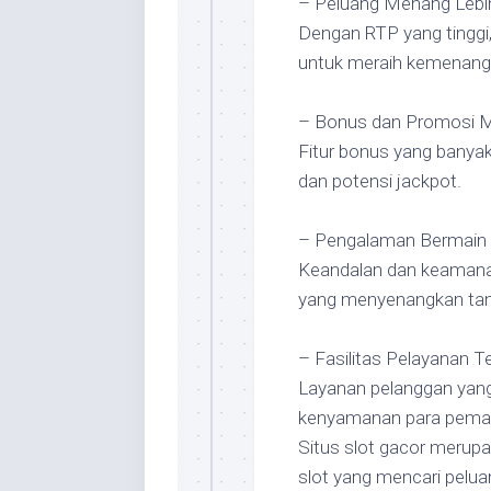
– Peluang Menang Lebi
Dengan RTP yang tinggi
untuk meraih kemenanga
– Bonus dan Promosi 
Fitur bonus yang bany
dan potensi jackpot.
– Pengalaman Bermain 
Keandalan dan keamana
yang menyenangkan tan
– Fasilitas Pelayanan T
Layanan pelanggan yang
kenyamanan para pemai
Situs slot gacor merupa
slot yang mencari pel