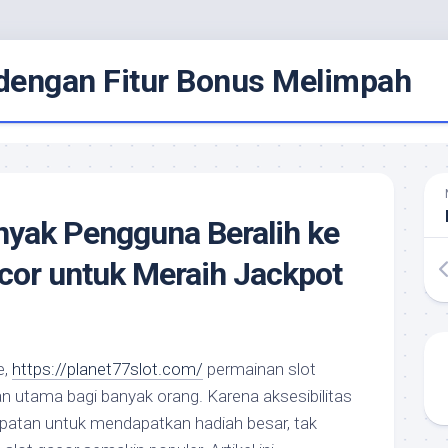
 dengan Fitur Bonus Melimpah
yak Pengguna Beralih ke
acor untuk Meraih Jackpot
e,
https://planet77slot.com/
permainan slot
an utama bagi banyak orang. Karena aksesibilitas
atan untuk mendapatkan hadiah besar, tak