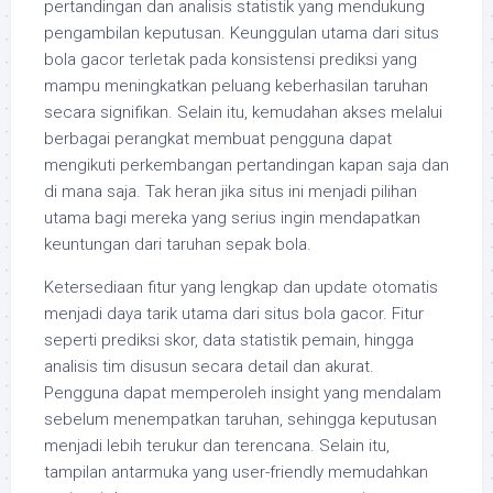
pertandingan dan analisis statistik yang mendukung
pengambilan keputusan. Keunggulan utama dari situs
bola gacor terletak pada konsistensi prediksi yang
mampu meningkatkan peluang keberhasilan taruhan
secara signifikan. Selain itu, kemudahan akses melalui
berbagai perangkat membuat pengguna dapat
mengikuti perkembangan pertandingan kapan saja dan
di mana saja. Tak heran jika situs ini menjadi pilihan
utama bagi mereka yang serius ingin mendapatkan
keuntungan dari taruhan sepak bola.
Ketersediaan fitur yang lengkap dan update otomatis
menjadi daya tarik utama dari situs bola gacor. Fitur
seperti prediksi skor, data statistik pemain, hingga
analisis tim disusun secara detail dan akurat.
Pengguna dapat memperoleh insight yang mendalam
sebelum menempatkan taruhan, sehingga keputusan
menjadi lebih terukur dan terencana. Selain itu,
tampilan antarmuka yang user-friendly memudahkan