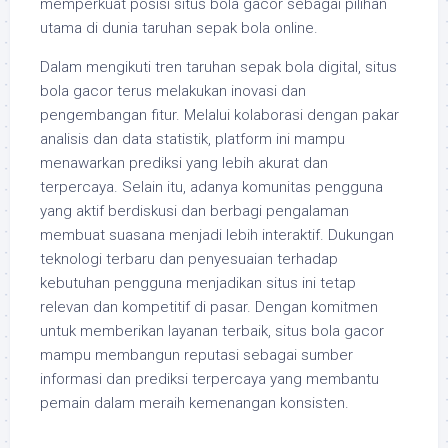
memperkuat posisi situs bola gacor sebagai pilihan
utama di dunia taruhan sepak bola online.
Dalam mengikuti tren taruhan sepak bola digital, situs
bola gacor terus melakukan inovasi dan
pengembangan fitur. Melalui kolaborasi dengan pakar
analisis dan data statistik, platform ini mampu
menawarkan prediksi yang lebih akurat dan
terpercaya. Selain itu, adanya komunitas pengguna
yang aktif berdiskusi dan berbagi pengalaman
membuat suasana menjadi lebih interaktif. Dukungan
teknologi terbaru dan penyesuaian terhadap
kebutuhan pengguna menjadikan situs ini tetap
relevan dan kompetitif di pasar. Dengan komitmen
untuk memberikan layanan terbaik, situs bola gacor
mampu membangun reputasi sebagai sumber
informasi dan prediksi terpercaya yang membantu
pemain dalam meraih kemenangan konsisten.