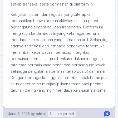
setiap transaksi serta permainan di platform ini.
Kebijakan sistem dan regulasi yang diterapkan
memastikan bahwa semua aktivitas di situs gacor
berlangsung secara adil dan transparan. Platform ini
mengikuti standar industri yang ketat agar pemain
mendapatkan perlakuan yang sama dan adil. Selain itu,
adanya sertifikasi dari lembaga pengawas terkemuka
menambah kepercayaan terhadap integritas
permainan. Pemain juga diberikan edukasi mengenai
tata cara bermain yang benar dan bertanggung jawab,
sehingga pengalaman bermain tetap positif dan aman.
Dengan berbagai keunggulan tersebut, tidak heran jika
situs gacor tetap menjadi pilihan utama bagi pecinta
taruhan daring yang ingin mendapatkan hasil maksimal.
June 8, 2026
by
admin
Uncategorized
0