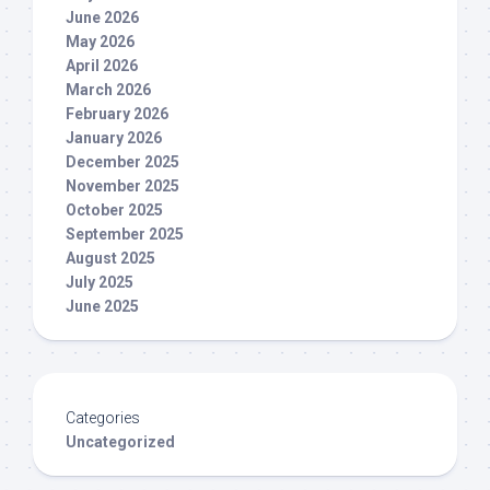
June 2026
May 2026
April 2026
March 2026
February 2026
January 2026
December 2025
November 2025
October 2025
September 2025
August 2025
July 2025
June 2025
Categories
Uncategorized