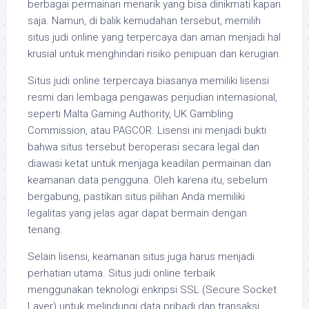
berbagai permainan menarik yang bisa dinikmati kapan
saja. Namun, di balik kemudahan tersebut, memilih
situs judi online yang terpercaya dan aman menjadi hal
krusial untuk menghindari risiko penipuan dan kerugian.
Situs judi online terpercaya biasanya memiliki lisensi
resmi dari lembaga pengawas perjudian internasional,
seperti Malta Gaming Authority, UK Gambling
Commission, atau PAGCOR. Lisensi ini menjadi bukti
bahwa situs tersebut beroperasi secara legal dan
diawasi ketat untuk menjaga keadilan permainan dan
keamanan data pengguna. Oleh karena itu, sebelum
bergabung, pastikan situs pilihan Anda memiliki
legalitas yang jelas agar dapat bermain dengan
tenang.
Selain lisensi, keamanan situs juga harus menjadi
perhatian utama. Situs judi online terbaik
menggunakan teknologi enkripsi SSL (Secure Socket
Layer) untuk melindungi data pribadi dan transaksi