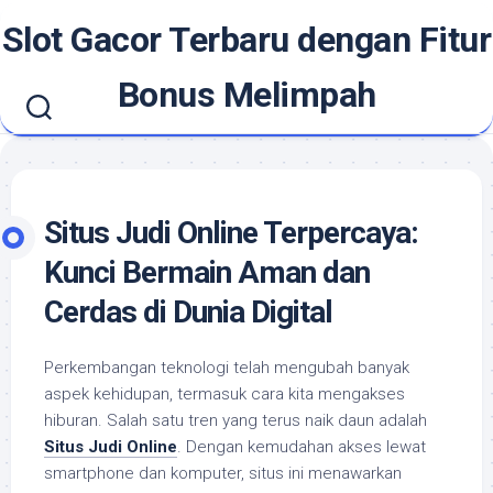
Skip
Slot Gacor Terbaru dengan Fitur
to
content
Bonus Melimpah
Situs Judi Online Terpercaya:
Kunci Bermain Aman dan
Cerdas di Dunia Digital
Perkembangan teknologi telah mengubah banyak
aspek kehidupan, termasuk cara kita mengakses
hiburan. Salah satu tren yang terus naik daun adalah
Situs Judi Online
. Dengan kemudahan akses lewat
smartphone dan komputer, situs ini menawarkan