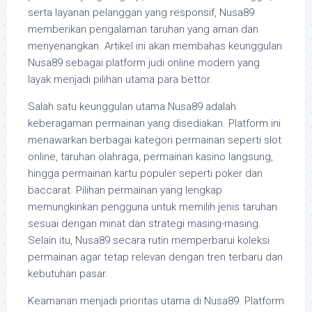
serta layanan pelanggan yang responsif, Nusa89
memberikan pengalaman taruhan yang aman dan
menyenangkan. Artikel ini akan membahas keunggulan
Nusa89 sebagai platform judi online modern yang
layak menjadi pilihan utama para bettor.
Salah satu keunggulan utama Nusa89 adalah
keberagaman permainan yang disediakan. Platform ini
menawarkan berbagai kategori permainan seperti slot
online, taruhan olahraga, permainan kasino langsung,
hingga permainan kartu populer seperti poker dan
baccarat. Pilihan permainan yang lengkap
memungkinkan pengguna untuk memilih jenis taruhan
sesuai dengan minat dan strategi masing-masing.
Selain itu, Nusa89 secara rutin memperbarui koleksi
permainan agar tetap relevan dengan tren terbaru dan
kebutuhan pasar.
Keamanan menjadi prioritas utama di Nusa89. Platform