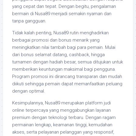
yang cepat dan tepat. Dengan begitu, pengalaman
bermain di Nusa89 menjadi semakin nyaman dan
tanpa gangguan.
Tidak kalah penting, Nusa89 rutin menghadirkan
berbagai promosi dan bonus menarik yang
meningkatkan nilai tambah bagi para pemain. Mulai
dari bonus selamat datang, cashback, hingga
turnamen dengan hadiah besar, semua ditujukan untuk
memberikan keuntungan maksimal bagi pengguna.
Program promosi ini dirancang transparan dan mudah
diikuti sehingga pemain dapat memanfaatkan peluang
dengan optimal.
Kesimpulannya, Nusa89 merupakan platform judi
online terpercaya yang menggabungkan layanan
premium dengan teknologi terbaru. Dengan ragam
permainan lengkap, keamanan tinggi, kemudahan
akses, serta pelayanan pelanggan yang responsif,