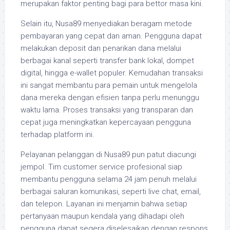
merupakan faktor penting bagi para bettor masa kini.
Selain itu, Nusa89 menyediakan beragam metode
pembayaran yang cepat dan aman. Pengguna dapat
melakukan deposit dan penarikan dana melalui
berbagai kanal seperti transfer bank lokal, dompet
digital, hingga e-wallet populer. Kemudahan transaksi
ini sangat membantu para pemain untuk mengelola
dana mereka dengan efisien tanpa perlu menunggu
waktu lama. Proses transaksi yang transparan dan
cepat juga meningkatkan kepercayaan pengguna
terhadap platform ini.
Pelayanan pelanggan di Nusa89 pun patut diacungi
jempol. Tim customer service profesional siap
membantu pengguna selama 24 jam penuh melalui
berbagai saluran komunikasi, seperti live chat, email,
dan telepon. Layanan ini menjamin bahwa setiap
pertanyaan maupun kendala yang dihadapi oleh
pengguna dapat segera diselesaikan dengan respons