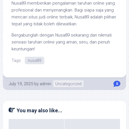
Nusa89 memberikan pengalaman taruhan online yang
profesional dan menyenangkan. Bagi siapa saja yang
mencari situs judi online terbaik, Nusa89 adalah pilihan
tepat yang tidak boleh dilewatkan.
Bergabunglah dengan Nusa89 sekarang dan nikmati
sensasi taruhan online yang aman, seru, dan penuh
keuntungan!
Tags:
nusa89
July 19, 2025
by
admin
Uncategorized
0
You may also like...