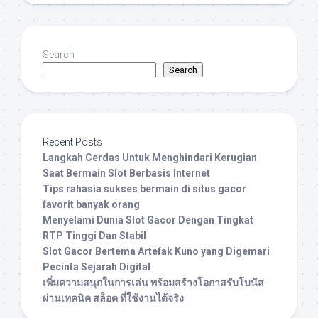
Search
Search
Recent Posts
Langkah Cerdas Untuk Menghindari Kerugian
Saat Bermain Slot Berbasis Internet
Tips rahasia sukses bermain di situs gacor
favorit banyak orang
Menyelami Dunia Slot Gacor Dengan Tingkat
RTP Tinggi Dan Stabil
Slot Gacor Bertema Artefak Kuno yang Digemari
Pecinta Sejarah Digital
เพิ่มความสนุกในการเล่น พร้อมสร้างโอกาสรับโบนัส
ผ่านเทคนิค สล็อต ที่ใช้งานได้จริง