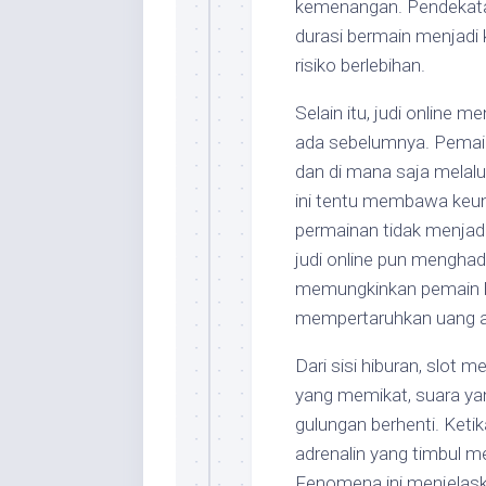
kemenangan. Pendekata
durasi bermain menjadi
risiko berlebihan.
Selain itu, judi online
ada sebelumnya. Pemain
dan di mana saja melal
ini tentu membawa keuntu
permainan tidak menjadi
judi online pun menghadi
memungkinkan pemain b
mempertaruhkan uang as
Dari sisi hiburan, slot
yang memikat, suara y
gulungan berhenti. Keti
adrenalin yang timbul me
Fenomena ini menjelaska