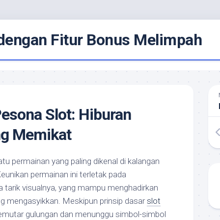
 dengan Fitur Bonus Melimpah
esona Slot: Hiburan
ang Memikat
tu permainan yang paling dikenal di kalangan
Keunikan permainan ini terletak pada
 tarik visualnya, yang mampu menghadirkan
g mengasyikkan. Meskipun prinsip dasar
slot
emutar gulungan dan menunggu simbol-simbol