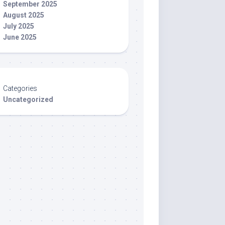
September 2025
August 2025
July 2025
June 2025
Categories
Uncategorized