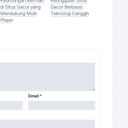
Keuntungan Bermain
Keunggulan Situs
di Situs Gacor yang
Gacor Berbasis
Mendukung Multi
Teknologi Canggih
Player
Email
*