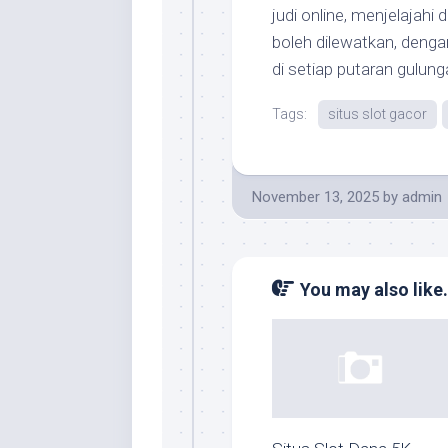
judi online, menjelajahi 
boleh dilewatkan, denga
di setiap putaran gulung
Tags:
situs slot gacor
November 13, 2025
by
admin
You may also like.