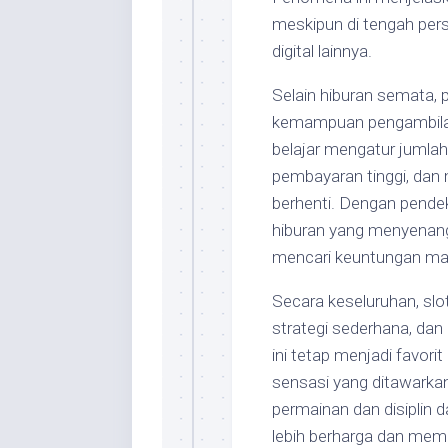
meskipun di tengah pers
digital lainnya.
Selain hiburan semata,
kemampuan pengambilan
belajar mengatur jumlah
pembayaran tinggi, dan
berhenti. Dengan pendek
hiburan yang menyenan
mencari keuntungan mat
Secara keseluruhan, sl
strategi sederhana, dan
ini tetap menjadi favor
sensasi yang ditawark
permainan dan disiplin
lebih berharga dan memu