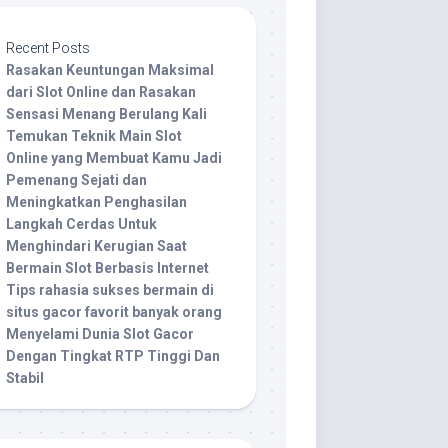
Recent Posts
Rasakan Keuntungan Maksimal
dari Slot Online dan Rasakan
Sensasi Menang Berulang Kali
Temukan Teknik Main Slot
Online yang Membuat Kamu Jadi
Pemenang Sejati dan
Meningkatkan Penghasilan
Langkah Cerdas Untuk
Menghindari Kerugian Saat
Bermain Slot Berbasis Internet
Tips rahasia sukses bermain di
situs gacor favorit banyak orang
Menyelami Dunia Slot Gacor
Dengan Tingkat RTP Tinggi Dan
Stabil