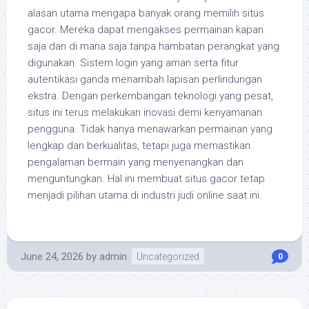
alasan utama mengapa banyak orang memilih situs
gacor. Mereka dapat mengakses permainan kapan
saja dan di mana saja tanpa hambatan perangkat yang
digunakan. Sistem login yang aman serta fitur
autentikasi ganda menambah lapisan perlindungan
ekstra. Dengan perkembangan teknologi yang pesat,
situs ini terus melakukan inovasi demi kenyamanan
pengguna. Tidak hanya menawarkan permainan yang
lengkap dan berkualitas, tetapi juga memastikan
pengalaman bermain yang menyenangkan dan
menguntungkan. Hal ini membuat situs gacor tetap
menjadi pilihan utama di industri judi online saat ini.
June 24, 2026
by
admin
Uncategorized
0