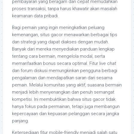
pembayaran yang beragam dan cepat memudahkan
proses transaksi, tanpa harus khawatir akan masalah
keamanan data pribadi.
Bagi pemain yang ingin meningkatkan peluang
kemenangan, situs gacor menawarkan berbagai tips
dan strategi yang dapat diakses dengan mudah.
Banyak dari mereka menyediakan panduan lengkap
tentang cara bermain, mengelola modal, serta
memanfaatkan bonus secara optimal. Fitur live chat
dan forum diskusi memungkinkan pengguna berbagi
pengalaman dan mendapatkan saran dari sesama
pemain. Melalui komunitas yang aktif, suasana bermain
menjadi lebih menyenangkan dan penuh semangat
kompetisi. Ini membuktikan bahwa situs gacor tidak
hanya fokus pada permainan, tetapi juga membangun
kepercayaan dan kepuasan pelanggan secara jangka
panjang.
Ketersediaan fitur mobile-friendly menjadi salah satu