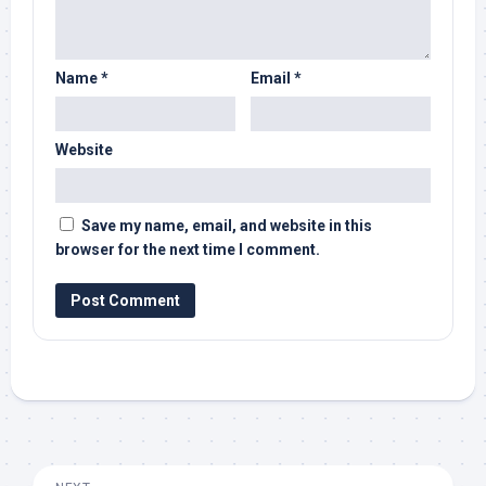
Name
*
Email
*
Website
Save my name, email, and website in this
browser for the next time I comment.