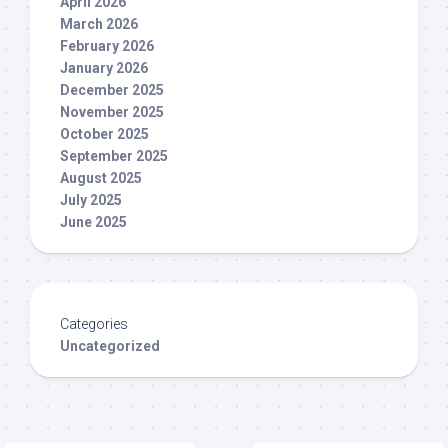
April 2026
March 2026
February 2026
January 2026
December 2025
November 2025
October 2025
September 2025
August 2025
July 2025
June 2025
Categories
Uncategorized