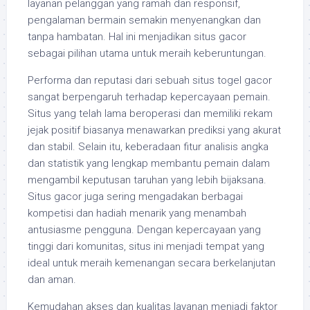
layanan pelanggan yang ramah dan responsif,
pengalaman bermain semakin menyenangkan dan
tanpa hambatan. Hal ini menjadikan situs gacor
sebagai pilihan utama untuk meraih keberuntungan.
Performa dan reputasi dari sebuah situs togel gacor
sangat berpengaruh terhadap kepercayaan pemain.
Situs yang telah lama beroperasi dan memiliki rekam
jejak positif biasanya menawarkan prediksi yang akurat
dan stabil. Selain itu, keberadaan fitur analisis angka
dan statistik yang lengkap membantu pemain dalam
mengambil keputusan taruhan yang lebih bijaksana.
Situs gacor juga sering mengadakan berbagai
kompetisi dan hadiah menarik yang menambah
antusiasme pengguna. Dengan kepercayaan yang
tinggi dari komunitas, situs ini menjadi tempat yang
ideal untuk meraih kemenangan secara berkelanjutan
dan aman.
Kemudahan akses dan kualitas layanan menjadi faktor