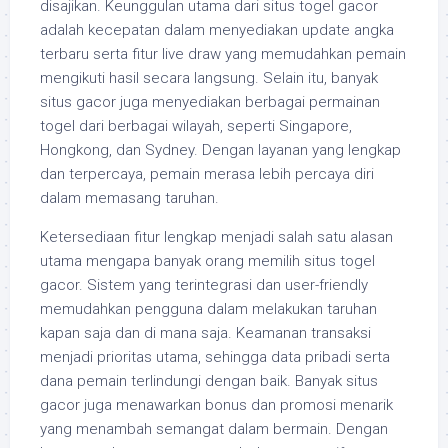
disajikan. Keunggulan utama dari situs togel gacor
adalah kecepatan dalam menyediakan update angka
terbaru serta fitur live draw yang memudahkan pemain
mengikuti hasil secara langsung. Selain itu, banyak
situs gacor juga menyediakan berbagai permainan
togel dari berbagai wilayah, seperti Singapore,
Hongkong, dan Sydney. Dengan layanan yang lengkap
dan terpercaya, pemain merasa lebih percaya diri
dalam memasang taruhan.
Ketersediaan fitur lengkap menjadi salah satu alasan
utama mengapa banyak orang memilih situs togel
gacor. Sistem yang terintegrasi dan user-friendly
memudahkan pengguna dalam melakukan taruhan
kapan saja dan di mana saja. Keamanan transaksi
menjadi prioritas utama, sehingga data pribadi serta
dana pemain terlindungi dengan baik. Banyak situs
gacor juga menawarkan bonus dan promosi menarik
yang menambah semangat dalam bermain. Dengan