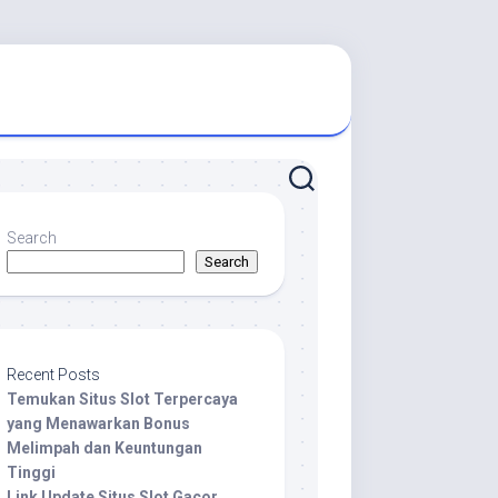
Search
Search
Recent Posts
Temukan Situs Slot Terpercaya
yang Menawarkan Bonus
Melimpah dan Keuntungan
Tinggi
Link Update Situs Slot Gacor