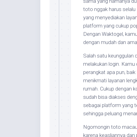
sama yang namanya dunia
toto nggak harus selalu
yang menyediakan layan
platform yang cukup pop
Dengan Waktogel, kamu 
dengan mudah dan aman,
Salah satu keunggulan 
melakukan login. Kamu 
perangkat apa pun, bai
menikmati layanan lengka
rumah. Cukup dengan ko
sudah bisa diakses deng
sebagai platform yang t
sehingga peluang menan
Ngomongin toto macau,
karena keasliannya dan