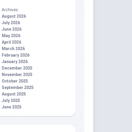
Archives
August 2026
July 2026
June 2026
May 2026
April 2026
March 2026
February 2026
January 2026
December 2025
November 2025
October 2025
September 2025
August 2025
July 2025
June 2025