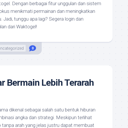
ogel. Dengan berbagai fitur unggulan dan sistem
fokus menikmati permainan dan meningkatkan
Jadi, tunggu apa lagi? Segera login dan
lan dari Waktogel!
ncategorized
0
ar Bermain Lebih Terarah
ma dikenal sebagai salah satu bentuk hiburan
inasi angka dan strategi. Meskipun terlihat
o tanpa arah yang jelas justru dapat membuat