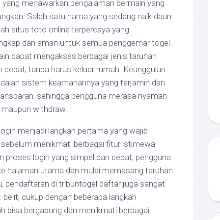
ng yang menawarkan pengalaman bermain yang
ungkan. Salah satu nama yang sedang naik daun
uah situs toto online terpercaya yang
engkap dan aman untuk semua penggemar togel.
main dapat mengakses berbagai jenis taruhan
 cepat, tanpa harus keluar rumah. Keunggulan
 adalah sistem keamanannya yang terjamin dan
transparan, sehingga pengguna merasa nyaman
t maupun withdraw.
 login menjadi langkah pertama yang wajib
 sebelum menikmati berbagai fitur istimewa
n proses login yang simpel dan cepat, pengguna
ke halaman utama dan mulai memasang taruhan
u, pendaftaran di tribuntogel daftar juga sangat
t-belit, cukup dengan beberapa langkah
h bisa bergabung dan menikmati berbagai