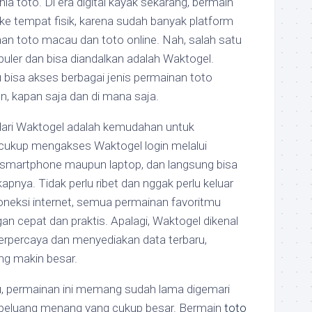
 toto. Di era digital kayak sekarang, bermain
 ke tempat fisik, karena sudah banyak platform
an toto macau dan toto online. Nah, salah satu
uler dan bisa diandalkan adalah Waktogel.
bisa akses berbagai jenis permainan toto
 kapan saja dan di mana saja.
dari Waktogel adalah kemudahan untuk
cukup mengakses Waktogel login melalui
k smartphone maupun laptop, dan langsung bisa
pnya. Tidak perlu ribet dan nggak perlu keluar
neksi internet, semua permainan favoritmu
an cepat dan praktis. Apalagi, Waktogel dikenal
erpercaya dan menyediakan data terbaru,
g makin besar.
 permainan ini memang sudah lama digemari
 peluang menang yang cukup besar. Bermain
toto