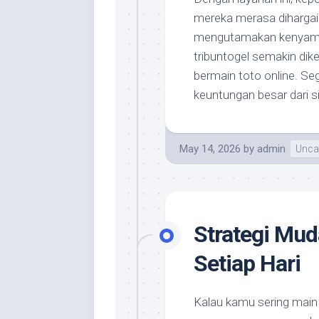
mereka merasa dihargai
mengutamakan kenyamana
tribuntogel semakin dik
bermain toto online. Se
keuntungan besar dari si
May 14, 2026
by
admin
Unca
Strategi Mu
Setiap Hari
Kalau kamu sering main g