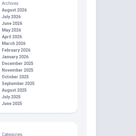
Archives
August 2026
July 2026
June 2026
May 2026
April 2026
March 2026
February 2026
January 2026
December 2025
November 2025
October 2025
September 2025
August 2025
July 2025
June 2025
Categories