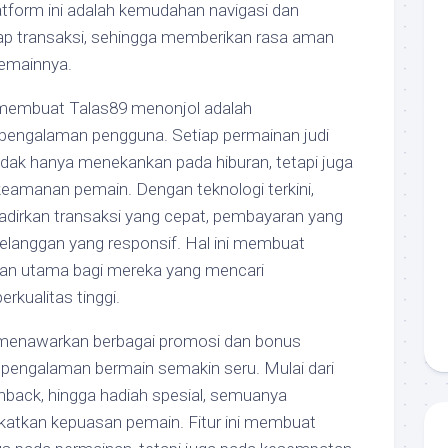
atform ini adalah kemudahan navigasi dan
iap transaksi, sehingga memberikan rasa aman
emainnya.
 membuat Talas89 menonjol adalah
pengalaman pengguna. Setiap permainan judi
tidak hanya menekankan pada hiburan, tetapi juga
amanan pemain. Dengan teknologi terkini,
irkan transaksi yang cepat, pembayaran yang
elanggan yang responsif. Hal ini membuat
lihan utama bagi mereka yang mencari
erkualitas tinggi.
ga menawarkan berbagai promosi dan bonus
engalaman bermain semakin seru. Mulai dari
hback, hingga hadiah spesial, semuanya
katkan kepuasan pemain. Fitur ini membuat