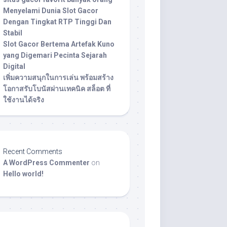
Menyelami Dunia Slot Gacor
Dengan Tingkat RTP Tinggi Dan
Stabil
Slot Gacor Bertema Artefak Kuno
yang Digemari Pecinta Sejarah
Digital
เพิ่มความสนุกในการเล่น พร้อมสร้าง
โอกาสรับโบนัสผ่านเทคนิค สล็อต ที่
ใช้งานได้จริง
Recent Comments
A WordPress Commenter
on
Hello world!