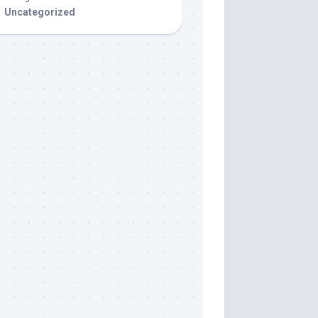
Uncategorized