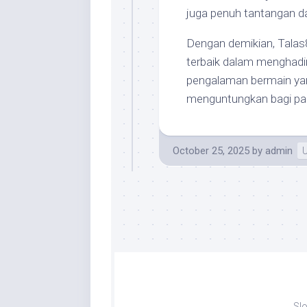
juga penuh tantangan da
Dengan demikian, Talas8
terbaik dalam menghadir
pengalaman bermain ya
menguntungkan bagi pa
October 25, 2025
by
admin
U
Slo