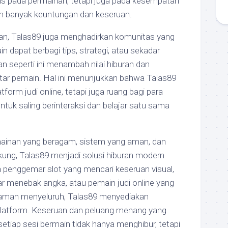
us pada permainan, tetapi juga pada kesempatan
h banyak keuntungan dan keseruan.
an, Talas89 juga menghadirkan komunitas yang
in dapat berbagi tips, strategi, atau sekadar
an seperti ini menambah nilai hiburan dan
ar pemain. Hal ini menunjukkan bahwa Talas89
form judi online, tetapi juga ruang bagi para
uk saling berinteraksi dan belajar satu sama
ainan yang beragam, sistem yang aman, dan
ng, Talas89 menjadi solusi hiburan modern
 penggemar slot yang mencari keseruan visual,
r menebak angka, atau pemain judi online yang
laman menyeluruh, Talas89 menyediakan
latform. Keseruan dan peluang menang yang
etiap sesi bermain tidak hanya menghibur, tetapi