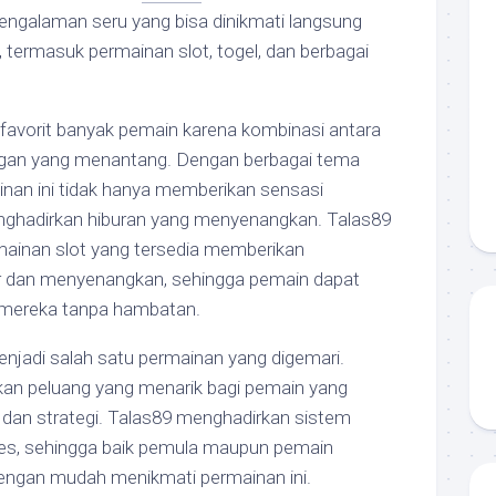
ngalaman seru yang bisa dinikmati langsung
termasuk permainan slot, togel, dan berbagai
 favorit banyak pemain karena kombinasi antara
ngan yang menantang. Dengan berbagai tema
ainan ini tidak hanya memberikan sensasi
nghadirkan hiburan yang menyenangkan. Talas89
ainan slot yang tersedia memberikan
r dan menyenangkan, sehingga pemain dapat
 mereka tanpa hambatan.
menjadi salah satu permainan yang digemari.
an peluang yang menarik bagi pemain yang
an strategi. Talas89 menghadirkan sistem
es, sehingga baik pemula maupun pemain
engan mudah menikmati permainan ini.