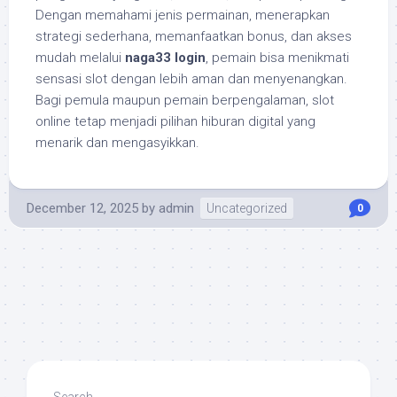
Dengan memahami jenis permainan, menerapkan
strategi sederhana, memanfaatkan bonus, dan akses
mudah melalui
naga33 login
, pemain bisa menikmati
sensasi slot dengan lebih aman dan menyenangkan.
Bagi pemula maupun pemain berpengalaman, slot
online tetap menjadi pilihan hiburan digital yang
menarik dan mengasyikkan.
December 12, 2025
by
admin
Uncategorized
0