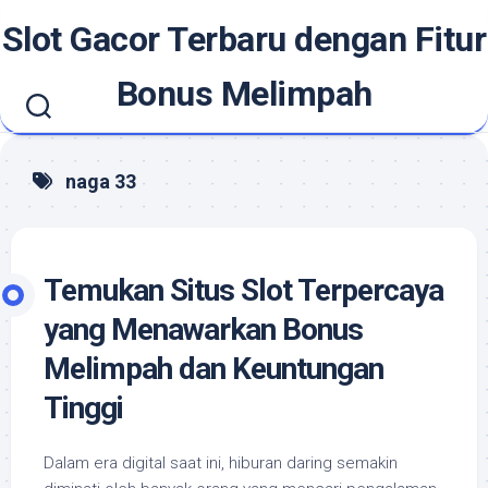
Skip
Slot Gacor Terbaru dengan Fitur
to
content
Bonus Melimpah
naga 33
Temukan Situs Slot Terpercaya
yang Menawarkan Bonus
Melimpah dan Keuntungan
Tinggi
Dalam era digital saat ini, hiburan daring semakin