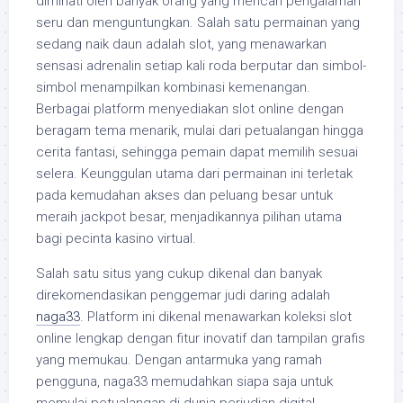
diminati oleh banyak orang yang mencari pengalaman
seru dan menguntungkan. Salah satu permainan yang
sedang naik daun adalah slot, yang menawarkan
sensasi adrenalin setiap kali roda berputar dan simbol-
simbol menampilkan kombinasi kemenangan.
Berbagai platform menyediakan slot online dengan
beragam tema menarik, mulai dari petualangan hingga
cerita fantasi, sehingga pemain dapat memilih sesuai
selera. Keunggulan utama dari permainan ini terletak
pada kemudahan akses dan peluang besar untuk
meraih jackpot besar, menjadikannya pilihan utama
bagi pecinta kasino virtual.
Salah satu situs yang cukup dikenal dan banyak
direkomendasikan penggemar judi daring adalah
naga33
. Platform ini dikenal menawarkan koleksi slot
online lengkap dengan fitur inovatif dan tampilan grafis
yang memukau. Dengan antarmuka yang ramah
pengguna, naga33 memudahkan siapa saja untuk