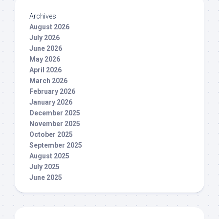
Archives
August 2026
July 2026
June 2026
May 2026
April 2026
March 2026
February 2026
January 2026
December 2025
November 2025
October 2025
September 2025
August 2025
July 2025
June 2025