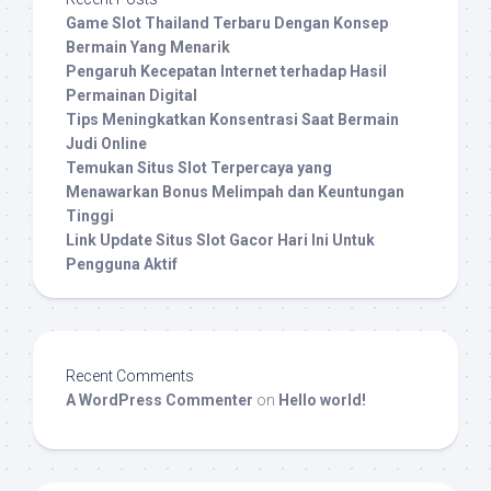
Game Slot Thailand Terbaru Dengan Konsep
Bermain Yang Menarik
Pengaruh Kecepatan Internet terhadap Hasil
Permainan Digital
Tips Meningkatkan Konsentrasi Saat Bermain
Judi Online
Temukan Situs Slot Terpercaya yang
Menawarkan Bonus Melimpah dan Keuntungan
Tinggi
Link Update Situs Slot Gacor Hari Ini Untuk
Pengguna Aktif
Recent Comments
A WordPress Commenter
on
Hello world!