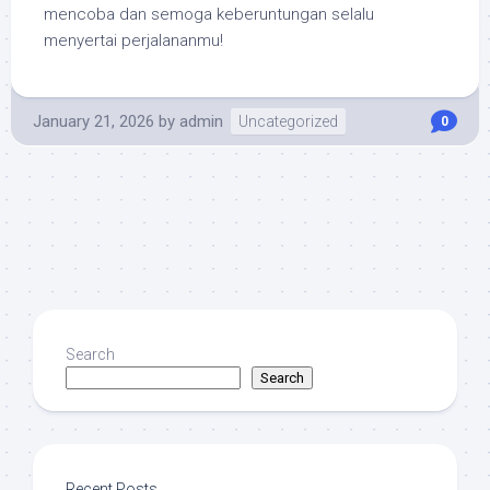
mencoba dan semoga keberuntungan selalu
menyertai perjalananmu!
January 21, 2026
by
admin
Uncategorized
0
Search
Search
Recent Posts