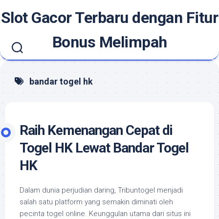
Skip
Slot Gacor Terbaru dengan Fitur
to
content
Bonus Melimpah
bandar togel hk
Raih Kemenangan Cepat di
Togel HK Lewat Bandar Togel
HK
Dalam dunia perjudian daring, Tribuntogel menjadi
salah satu platform yang semakin diminati oleh
pecinta togel online. Keunggulan utama dari situs ini