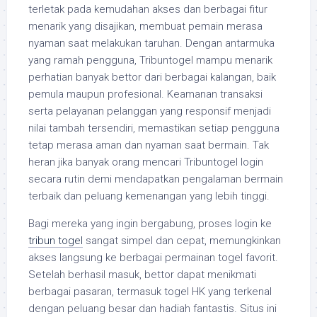
terletak pada kemudahan akses dan berbagai fitur
menarik yang disajikan, membuat pemain merasa
nyaman saat melakukan taruhan. Dengan antarmuka
yang ramah pengguna, Tribuntogel mampu menarik
perhatian banyak bettor dari berbagai kalangan, baik
pemula maupun profesional. Keamanan transaksi
serta pelayanan pelanggan yang responsif menjadi
nilai tambah tersendiri, memastikan setiap pengguna
tetap merasa aman dan nyaman saat bermain. Tak
heran jika banyak orang mencari Tribuntogel login
secara rutin demi mendapatkan pengalaman bermain
terbaik dan peluang kemenangan yang lebih tinggi.
Bagi mereka yang ingin bergabung, proses login ke
tribun togel
sangat simpel dan cepat, memungkinkan
akses langsung ke berbagai permainan togel favorit.
Setelah berhasil masuk, bettor dapat menikmati
berbagai pasaran, termasuk togel HK yang terkenal
dengan peluang besar dan hadiah fantastis. Situs ini