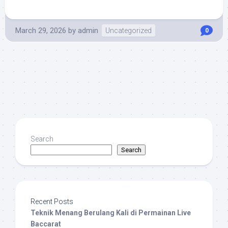
March 29, 2026
by
admin
Uncategorized
0
Search
Search
Recent Posts
Teknik Menang Berulang Kali di Permainan Live
Baccarat