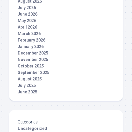
August 2026
July 2026
June 2026
May 2026
April 2026
March 2026
February 2026
January 2026
December 2025
November 2025
October 2025
September 2025
August 2025
July 2025
June 2025
Categories
Uncategorized