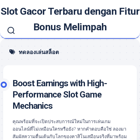
Skip
Slot Gacor Terbaru dengan Fitur
to
content
Bonus Melimpah
ทดลองเล่นสล็อต
Boost Earnings with High-
Performance Slot Game
Mechanics
คุณพร้อมที่จะเปิดประสบการณ์ใหม่ในการเล่นเกม
ออนไลน์ที่ไม่เหมือนใครหรือยัง? หากคำตอบคือใช่ ลองมา
สัมผัสความตื่นเต้นกับโลกของคาสิโนเสมือนจริงที่มาพร้อม