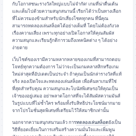
กับโอกาสชนะรางวัลใหญ่แบบไม่จำกัด! เกมที่น่าตื่นเต้น
และเต็มไปด้วยความสนุกสนานนี้ เรียกได้ว่าเป็นทางเลือก
ที่ไม่ควรมองข้ามสำหรับนักเสี่ยงโชคทุกคน ที่นี่คุณ
สามารถทดลองเล่นสล็อตได้อย่างเต็มที่ โดยไม่ต้องกังวล
เรื่องความเสี่ยง เพราะทุกอย่างเปิดโอกาสให้คุณสัมผัส
ความสนุกและเรียนรู้กติการวมถึงเทคนิคต่าง ๆ ได้อย่าง
ง่ายดาย
เว็บไซต์ของเรามีความหลากหลายของเกมที่สามารถตอบ
โจทย์ทุกความต้องการ ไม่ว่าจะเป็นเกมคลาสสิกหรือเกม
ใหม่ล่าสุดที่อัปเดตเป็นประจำ ถ้าคุณเป็นนักล่ารางวัลที่แท้
จริง ลองเปิดใจและทดลองเล่นสล็อต เพื่อค้นหาเกมที่ใช่
ที่สุดสำหรับคุณ ความสนุกและโบนัสพิเศษรอให้คุณเป็น
เจ้าของอยู่เสมอ อย่าพลาดโอกาสที่จะได้สัมผัสความมันส์
ในรูปแบบที่ไม่ซ้ำใคร พร้อมทั้งรับสิทธิประโยชน์มากมาย
จากโปรโมชั่นสุดพิเศษที่เตรียมไว้ให้สมาชิกเท่านั้น
นอกจากความสนุกสนานแล้ว การ
ทดลองเล่นสล็อต
ยังเป็น
วิธีที่ยอดเยี่ยมในการเสริมสร้างความมั่นใจและเพิ่มพูน